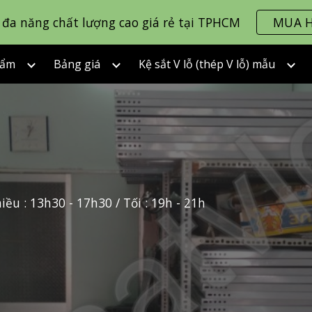
ỗ đa năng chất lượng cao giá rẻ tại TPHCM
MUA 
ip to main content
Skip to navigat
hẩm
Bảng giá
Kệ sắt V lỗ (thép V lỗ) mẫu
hiều : 13h30 - 17h30 / Tối : 19h - 21h