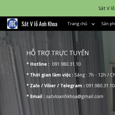
Sắt V l
Sk
Sắt V lỗ Anh Khoa
Trang chủ
Sản p
HỖ TRỢ TRỰC TUYẾN
* Hotline :
091.980.31.10
* Thời gian làm việc :
Sáng : 7h - 12h / C
*
Zalo / Viber / Telegram
:
091.980.31.10
* Email :
satvloanhkhoa@gmail.com