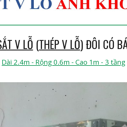
SẮT V LỖ
(
THÉP V LỖ
) ĐÔI CÓ B
Dài 2.4m - Rộng 0.6m - Cao 1m - 3 tầng