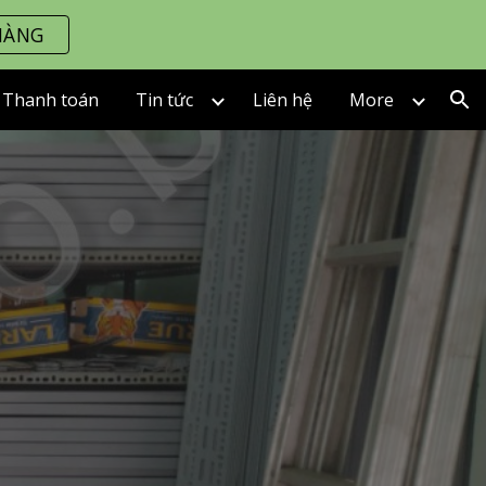
HÀNG
ion
Thanh toán
Tin tức
Liên hệ
More