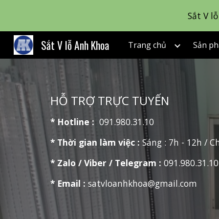
Sắt V l
Sk
Sắt V lỗ Anh Khoa
Trang chủ
Sản p
HỖ TRỢ TRỰC TUYẾN
* Hotline :
091.980.31.10
* Thời gian làm việc :
Sáng : 7h - 12h / C
* Zalo / Viber / Telegram :
091.980.31.10
* Email :
satvloanhkhoa@gmail.com