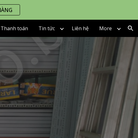
HÀNG
ion
Thanh toán
Tin tức
Liên hệ
More