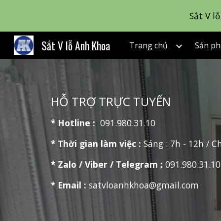
Sắt V l
Sk
Sắt V lỗ Anh Khoa
Trang chủ
Sản p
HỖ TRỢ TRỰC TUYẾN
* Hotline :
091.980.31.10
* Thời gian làm việc :
Sáng : 7h - 12h / C
* Zalo / Viber / Telegram :
091.980.31.10
* Email :
satvloanhkhoa@gmail.com