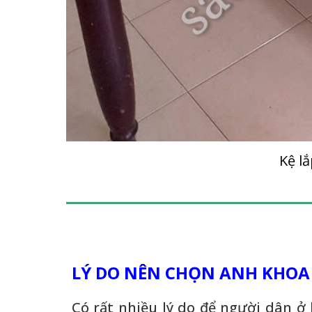
Kệ lắ
LÝ DO NÊN CHỌN ANH KHOA 
Có rất nhiều lý do để người dân 