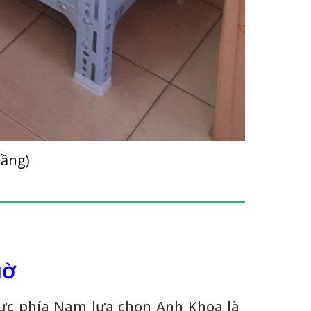
 tầng)
IỜ
vực phía Nam lựa chọn Anh Khoa là